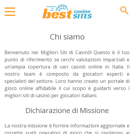
Chi siamo
Benvenuto nei Migliori Siti di Casinò! Questo è il tuo
punto di riferimento se cerchi valutazioni imparziali e
un’ampia copertura di vari casinò online in Italia. Il
nostro team è composto da giocatori esperti e
specialisti del settore. Loro hanno creato un portale di
gioco online affidabile il cui scopo è guidarti verso i
migliori siti di casinò per giocatori italiani.
Dichiarazione di Мissione
La nostra missione è fornire informazioni aggiornate e
corrette sugli operatori di gioco che si rivolgono ai